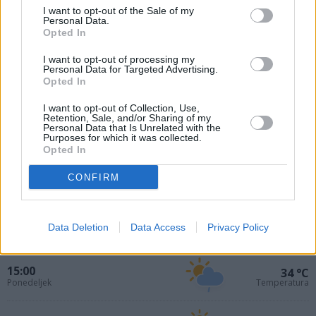
I want to opt-out of the Sale of my
Personal Data.
Opted In
I want to opt-out of processing my
Personal Data for Targeted Advertising.
Opted In
I want to opt-out of Collection, Use,
Retention, Sale, and/or Sharing of my
12:00
32 °C
Personal Data that Is Unrelated with the
Ponedeljek
Temperatura
Purposes for which it was collected.
Opted In
13:00
33 °C
CONFIRM
Ponedeljek
Temperatura
14:00
34 °C
Data Deletion
Data Access
Privacy Policy
Ponedeljek
Temperatura
15:00
34 °C
Ponedeljek
Temperatura