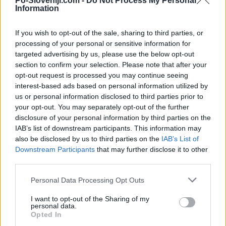
07:00
Po-Sloveniji.com -
Do Not Process My Personal
21 °C
Information
Ponedeljek
Temperatura
If you wish to opt-out of the sale, sharing to third parties, or
08:00
24 °C
processing of your personal or sensitive information for
Ponedeljek
Temperatura
targeted advertising by us, please use the below opt-out
section to confirm your selection. Please note that after your
09:00
26 °C
opt-out request is processed you may continue seeing
Ponedeljek
Temperatura
interest-based ads based on personal information utilized by
us or personal information disclosed to third parties prior to
10:00
29 °C
your opt-out. You may separately opt-out of the further
Ponedeljek
Temperatura
disclosure of your personal information by third parties on the
IAB’s list of downstream participants. This information may
also be disclosed by us to third parties on the
IAB’s List of
11:00
30 °C
Downstream Participants
that may further disclose it to other
Ponedeljek
Temperatura
third parties.
Personal Data Processing Opt Outs
I want to opt-out of the Sharing of my
personal data.
Opted In