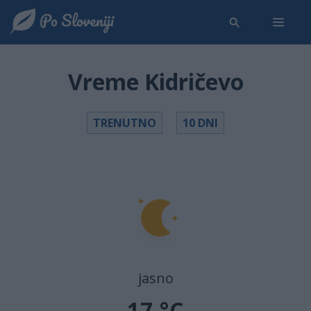
Vreme Kidričevo
TRENUTNO
10 DNI
jasno
17 °C