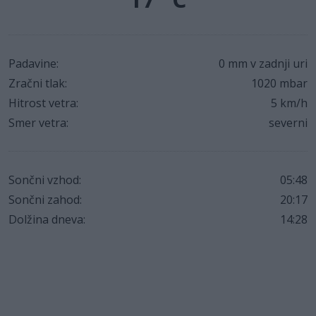
Padavine:
0 mm v zadnji uri
Zračni tlak:
1020 mbar
Hitrost vetra:
5 km/h
Smer vetra:
severni
Sončni vzhod:
05:48
Sončni zahod:
20:17
Dolžina dneva:
14:28