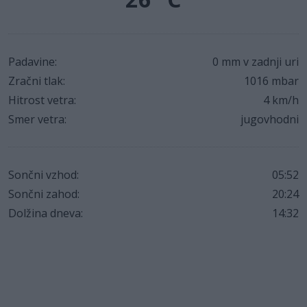
Padavine:
0 mm v zadnji uri
Zračni tlak:
1016 mbar
Hitrost vetra:
4 km/h
Smer vetra:
jugovhodni
Sončni vzhod:
05:52
Sončni zahod:
20:24
Dolžina dneva:
14:32