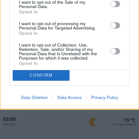
I want to opt-out of the Sale of my
Personal Data.
Opted In
I want to opt-out of processing my
Personal Data for Targeted Advertising.
Opted In
I want to opt-out of Collection, Use,
Retention, Sale, and/or Sharing of my
00:00
Personal Data that Is Unrelated with the
20 °C
Purposes for which it was collected.
Nedelja
Temperatura
Opted In
01:00
CONFIRM
19 °C
Nedelja
Temperatura
02:00
Data Deletion
Data Access
Privacy Policy
19 °C
Nedelja
Temperatura
03:00
19 °C
Nedelja
Temperatura