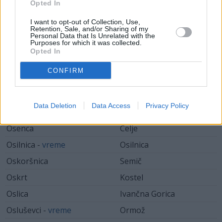
Opted In
Ormož -
vreme
Ormož
I want to opt-out of Collection, Use,
Ornuška vas
Retention, Sale, and/or Sharing of my
Mokronog - Trebelno
Personal Data that Is Unrelated with the
Purposes for which it was collected.
Orova vas
Polzela
Opted In
Ortnek -
vreme
Ribnica
CONFIRM
Ortnice
Kozje
Osek -
vreme
Nova Gorica
Data Deletion
Data Access
Privacy Policy
Osek
Sveta Ana
Osenca
Celje
Osilnica -
vreme
Osilnica
Oskoršnica
Semič
Oskrt
Kostel
Oslica
Ivančna Gorica
Osluševci -
vreme
Ormož