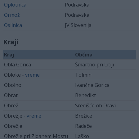
Oplotnica
Podravska
Ormož
Podravska
Osilnica
JV Slovenija
Kraji
Kraj
Občina
Obla Gorica
Šmartno pri Litiji
Obloke -
vreme
Tolmin
Obolno
Ivančna Gorica
Obrat
Benedikt
Obrež
Središče ob Dravi
Obrežje -
vreme
Brežice
Obrežje
Radeče
Obrežje pri Zidanem Mostu
Laško