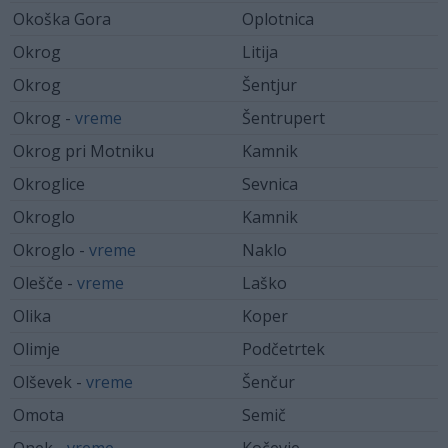
Okoška Gora
Oplotnica
Okrog
Litija
Okrog
Šentjur
Okrog -
vreme
Šentrupert
Okrog pri Motniku
Kamnik
Okroglice
Sevnica
Okroglo
Kamnik
Okroglo -
vreme
Naklo
Olešče -
vreme
Laško
Olika
Koper
Olimje
Podčetrtek
Olševek -
vreme
Šenčur
Omota
Semič