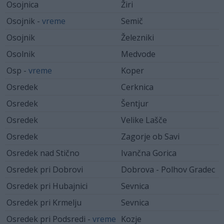
Osojnica
Žiri
Osojnik -
vreme
Semič
Osojnik
Železniki
Osolnik
Medvode
Osp -
vreme
Koper
Osredek
Cerknica
Osredek
Šentjur
Osredek
Velike Lašče
Osredek
Zagorje ob Savi
Osredek nad Stično
Ivančna Gorica
Osredek pri Dobrovi
Dobrova - Polhov Gradec
Osredek pri Hubajnici
Sevnica
Osredek pri Krmelju
Sevnica
Osredek pri Podsredi -
vreme
Kozje