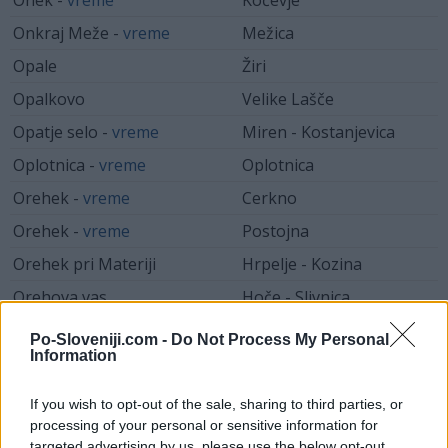
Onek -
vreme
Kočevje
Onkraj Meže -
vreme
Mežica
Opale
Žiri
Opalkovo
Velike Lašče
Opatje selo -
vreme
Miren - Kostanjevica
Oplotnica -
vreme
Oplotnica
Orehek -
vreme
Cerkno
Orehek -
vreme
Postojna
Orehek pri Materiji
Hrpelje - Kozina
Orehova vas
Hoče - Slivnica
Orehovci -
vreme
Gornja Radgona
Po-Sloveniji.com -
Do Not Process My Personal
Information
Orehovec -
vreme
Kostanjevica na Krki
Orehovec
Šmarje pri Jelšah
If you wish to opt-out of the sale, sharing to third parties, or
processing of your personal or sensitive information for
Orehovica -
vreme
Šentjernej
targeted advertising by us, please use the below opt-out