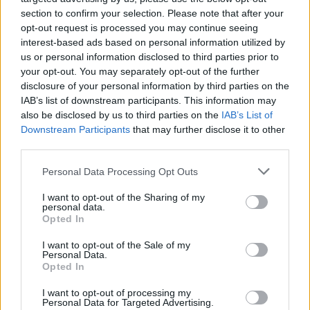
Orehovica
Vipava
section to confirm your selection. Please note that after your
opt-out request is processed you may continue seeing
Orehovica
Zagorje ob Savi
interest-based ads based on personal information utilized by
Orehovlje
Kranj
us or personal information disclosed to third parties prior to
your opt-out. You may separately opt-out of the further
Orehovlje -
vreme
Miren - Kostanjevica
disclosure of your personal information by third parties on the
Orehovo
Sevnica
IAB’s list of downstream participants. This information may
also be disclosed by us to third parties on the
IAB’s List of
Orehovski Vrh
Gornja Radgona
Downstream Participants
that may further disclose it to other
third parties.
Orešje
Šmarješke Toplice
Orešje na Bizeljskem
Brežice
Personal Data Processing Opt Outs
Orešje nad Sevnico
Sevnica
I want to opt-out of the Sharing of my
personal data.
Orkljevec
Mirna Peč
Opted In
Orla vas
Braslovče
I want to opt-out of the Sale of my
Personal Data.
Orlaka -
vreme
Trebnje
Opted In
Orle -
vreme
Škofljica
I want to opt-out of processing my
Personal Data for Targeted Advertising.
Orlek -
vreme
Sežana