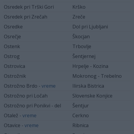
Osredek pri Trški Gori
Krško
Osredek pri Zrečah
Zreče
Osredke
Dol pri Ljubljani
Osrečje
Škocjan
Ostenk
Trbovlje
Ostrog
Šentjernej
Ostrovica
Hrpelje - Kozina
Ostrožnik
Mokronog - Trebelno
Ostrožno Brdo -
vreme
Ilirska Bistrica
Ostrožno pri Ločah
Slovenske Konjice
Ostrožno pri Ponikvi - del
Šentjur
Otalež -
vreme
Cerkno
Otavice -
vreme
Ribnica