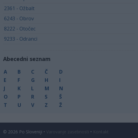
2361 - Ožbalt
6243 - Obrov
8222 - Otočec
9233 - Odranci
Abecedni seznam
A
B
C
Č
D
E
F
G
H
I
J
K
L
M
N
O
P
R
S
Š
T
U
V
Z
Ž
© 2026 Po Sloveniji •
Varovanje zasebnosti
•
Kontakt