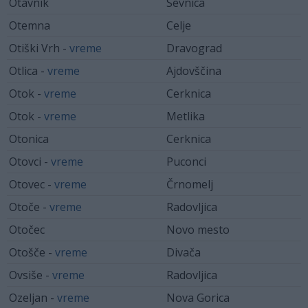
Otavnik
Sevnica
Otemna
Celje
Otiški Vrh -
vreme
Dravograd
Otlica -
vreme
Ajdovščina
Otok -
vreme
Cerknica
Otok -
vreme
Metlika
Otonica
Cerknica
Otovci -
vreme
Puconci
Otovec -
vreme
Črnomelj
Otoče -
vreme
Radovljica
Otočec
Novo mesto
Otošče -
vreme
Divača
Ovsiše -
vreme
Radovljica
Ozeljan -
vreme
Nova Gorica