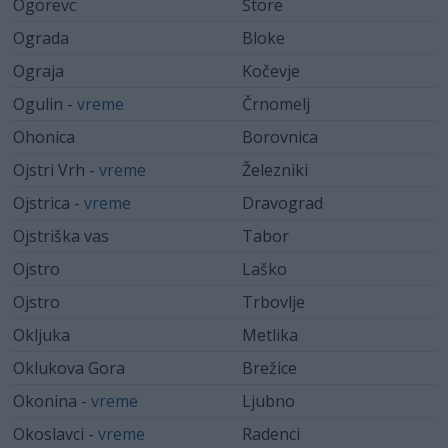
Ogorevc
Štore
Ograda
Bloke
Ograja
Kočevje
Ogulin -
vreme
Črnomelj
Ohonica
Borovnica
Ojstri Vrh -
vreme
Železniki
Ojstrica -
vreme
Dravograd
Ojstriška vas
Tabor
Ojstro
Laško
Ojstro
Trbovlje
Okljuka
Metlika
Oklukova Gora
Brežice
Okonina -
vreme
Ljubno
Okoslavci -
vreme
Radenci